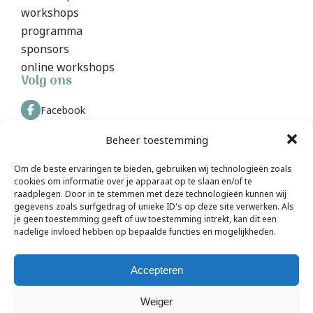
workshops
programma
sponsors
online workshops
Volg ons
Facebook
Instagram
Beheer toestemming
Contact
Om de beste ervaringen te bieden, gebruiken wij technologieën zoals
cookies om informatie over je apparaat op te slaan en/of te
MegaWorkshopEvent
raadplegen. Door in te stemmen met deze technologieën kunnen wij
megaworkshopevent@gmail.com
gegevens zoals surfgedrag of unieke ID's op deze site verwerken. Als
je geen toestemming geeft of uw toestemming intrekt, kan dit een
nadelige invloed hebben op bepaalde functies en mogelijkheden.
Accepteren
© 2026 MegaWorkshopEvent
Weiger